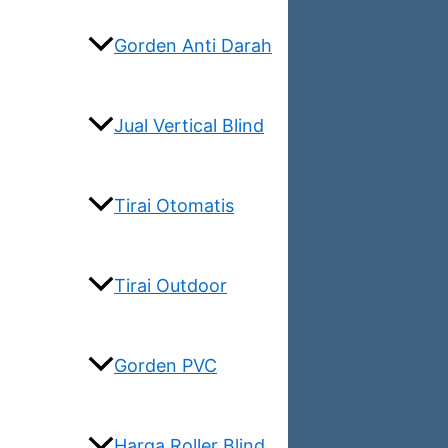
Gorden Anti Darah
Jual Vertical Blind
Tirai Otomatis
Tirai Outdoor
Gorden PVC
Harga Roller Blind