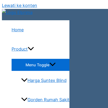
Lewati ke konten
Home
Product
Menu Toggle
Harga Suntex Blind
Gorden Rumah Sakit