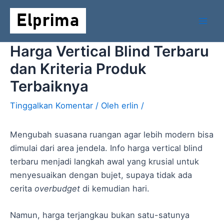
Lewati
Mai
ke
Men
konten
Harga Vertical Blind Terbaru
dan Kriteria Produk
Terbaiknya
Tinggalkan Komentar
/ Oleh
erlin
/
Mengubah suasana ruangan agar lebih modern bisa
dimulai dari area jendela. Info harga vertical blind
terbaru menjadi langkah awal yang krusial untuk
menyesuaikan dengan bujet, supaya tidak ada
cerita
overbudget
di kemudian hari.
Namun, harga terjangkau bukan satu-satunya