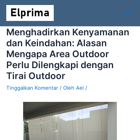
Lewati
Mai
ke
Men
konten
Menghadirkan Kenyamanan
dan Keindahan: Alasan
Mengapa Area Outdoor
Perlu Dilengkapi dengan
Tirai Outdoor
Tinggalkan Komentar
/ Oleh
Ael
/