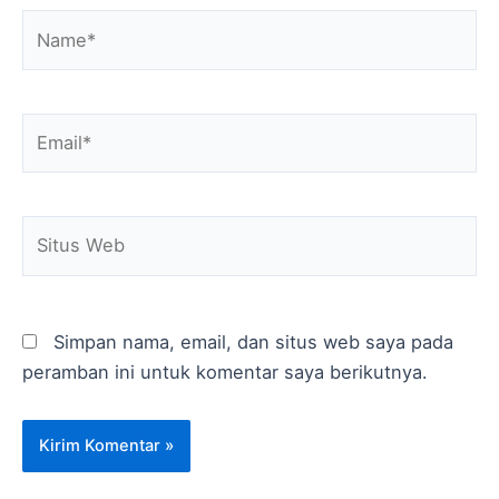
Name*
Email*
Situs
Web
Simpan nama, email, dan situs web saya pada
peramban ini untuk komentar saya berikutnya.