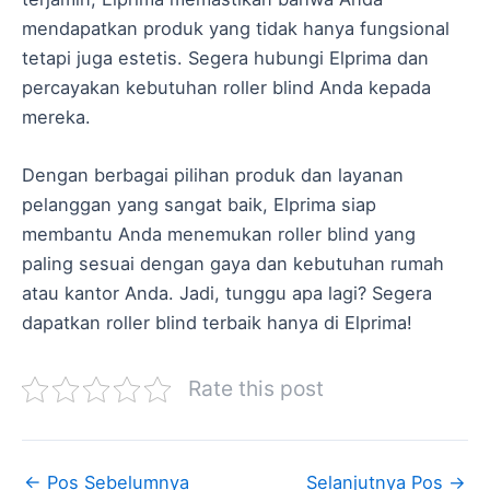
mendapatkan produk yang tidak hanya fungsional
tetapi juga estetis. Segera hubungi Elprima dan
percayakan kebutuhan roller blind Anda kepada
mereka.
Dengan berbagai pilihan produk dan layanan
pelanggan yang sangat baik, Elprima siap
membantu Anda menemukan roller blind yang
paling sesuai dengan gaya dan kebutuhan rumah
atau kantor Anda. Jadi, tunggu apa lagi? Segera
dapatkan roller blind terbaik hanya di Elprima!
Rate this post
←
Pos Sebelumnya
Selanjutnya Pos
→