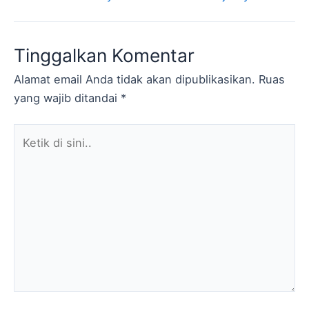
Tinggalkan Komentar
Alamat email Anda tidak akan dipublikasikan.
Ruas
yang wajib ditandai
*
Ketik
di
sini..