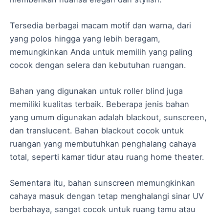
Tersedia berbagai macam motif dan warna, dari
yang polos hingga yang lebih beragam,
memungkinkan Anda untuk memilih yang paling
cocok dengan selera dan kebutuhan ruangan.
Bahan yang digunakan untuk roller blind juga
memiliki kualitas terbaik. Beberapa jenis bahan
yang umum digunakan adalah blackout, sunscreen,
dan translucent. Bahan blackout cocok untuk
ruangan yang membutuhkan penghalang cahaya
total, seperti kamar tidur atau ruang home theater.
Sementara itu, bahan sunscreen memungkinkan
cahaya masuk dengan tetap menghalangi sinar UV
berbahaya, sangat cocok untuk ruang tamu atau