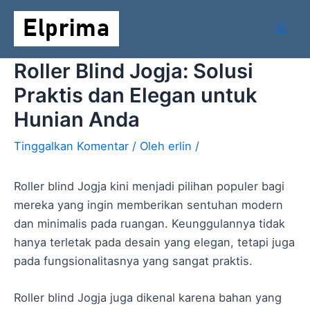
Lewati
Mai
ke
Men
konten
Roller Blind Jogja: Solusi
Praktis dan Elegan untuk
Hunian Anda
Tinggalkan Komentar
/ Oleh
erlin
/
Roller blind Jogja kini menjadi pilihan populer bagi
mereka yang ingin memberikan sentuhan modern
dan minimalis pada ruangan. Keunggulannya tidak
hanya terletak pada desain yang elegan, tetapi juga
pada fungsionalitasnya yang sangat praktis.
Roller blind Jogja juga dikenal karena bahan yang