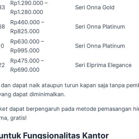
Rp1.290.000 –
33
Seri Onna Gold
Rp1.280.000
Rp460.000 –
68
Seri Onna Platinum
Rp825.000
Rp630.000 –
10
Seri Onna Platinum
Rp995.000
Rp475.000 –
22
Seri Elprima Elegance
Rp690.000
tif dan dapat naik ataupun turun kapan saja tanpa pe
yang dapat diminimalkan.
ket
dapat berpengaruh pada metode pemasangan h
ma, gratis!
 untuk Fungsionalitas Kantor