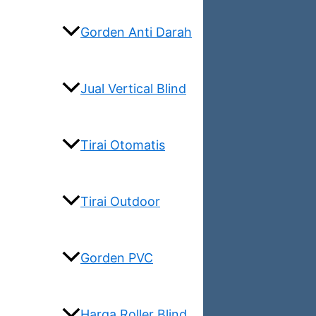
Gorden Anti Darah
Jual Vertical Blind
Tirai Otomatis
Tirai Outdoor
Gorden PVC
Harga Roller Blind