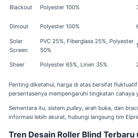
Blackout
Polyester 100%
Dimout
Polyester 100%
Solar
PVC 25%, Fiberglass 25%, Polyester
Screen
50%
Sheer
Polyester 65%, Linen 35%
Penting diketahui, harga di atas bersifat fluktua
persentasenya mempengaruhi tingkatan cahaya 
Sementara itu, sistem
pulley
, arah buka, dan
brac
informasi lebih akurat, hubungi langsung tim Elpri
Tren Desain Roller Blind Terbaru