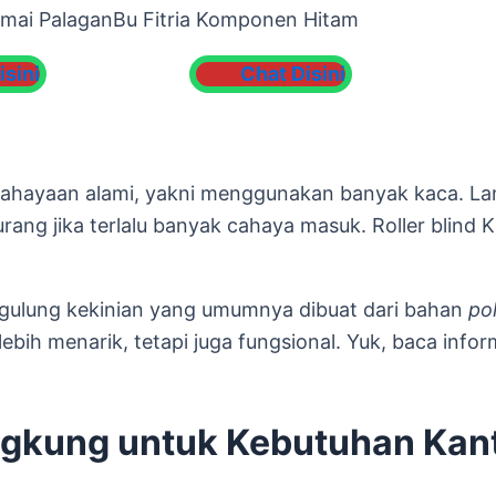
rmai Palagan
Bu Fitria Komponen Hitam
isini
Chat Disini
ahayaan alami, yakni menggunakan banyak kaca. La
ang jika terlalu banyak cahaya masuk. Roller blind 
i gulung kekinian yang umumnya dibuat dari bahan
po
ebih menarik, tetapi juga fungsional. Yuk, baca inform
lungkung untuk Kebutuhan Kan