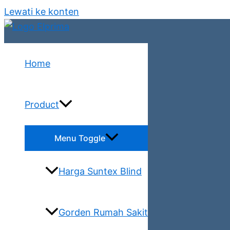
Lewati ke konten
Home
Product
Menu Toggle
Harga Suntex Blind
Gorden Rumah Sakit