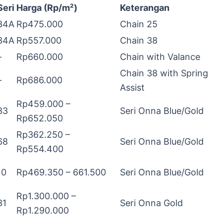
Seri
Harga (Rp/m²)
Keterangan
34A
Rp475.000
Chain 25
34A
Rp557.000
Chain 38
–
Rp660.000
Chain with Valance
Chain 38 with Spring
–
Rp686.000
Assist
Rp459.000 –
33
Seri Onna Blue/Gold
Rp652.050
Rp362.250 –
68
Seri Onna Blue/Gold
Rp554.400
10
Rp469.350 – 661.500
Seri Onna Blue/Gold
Rp1.300.000 –
31
Seri Onna Gold
Rp1.290.000