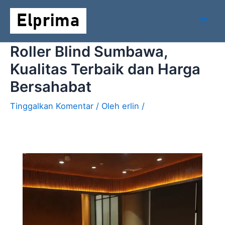
Lewati
Mai
ke
Men
konten
Roller Blind Sumbawa,
Kualitas Terbaik dan Harga
Bersahabat
Tinggalkan Komentar
/ Oleh
erlin
/