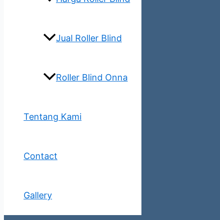
Jual Roller Blind
Roller Blind Onna
Tentang Kami
Contact
Gallery