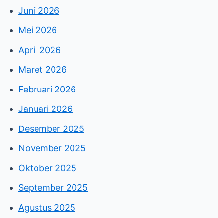
Juni 2026
Mei 2026
April 2026
Maret 2026
Februari 2026
Januari 2026
Desember 2025
November 2025
Oktober 2025
September 2025
Agustus 2025