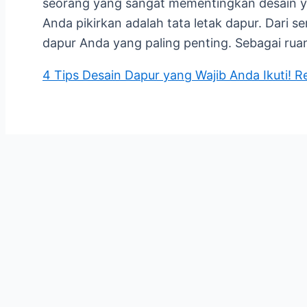
seorang yang sangat mementingkan desain y
Anda pikirkan adalah tata letak dapur. Dari 
dapur Anda yang paling penting. Sebagai ruan
4 Tips Desain Dapur yang Wajib Anda Ikuti!
Re