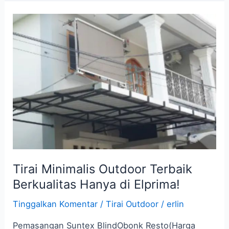
Tirai
Minimalis
Outdoor
Terbaik
Berkualitas
Hanya
di
Elprima!
Tirai Minimalis Outdoor Terbaik
Berkualitas Hanya di Elprima!
Tinggalkan Komentar
/
Tirai Outdoor
/
erlin
Pemasangan Suntex BlindObonk Resto(Harga