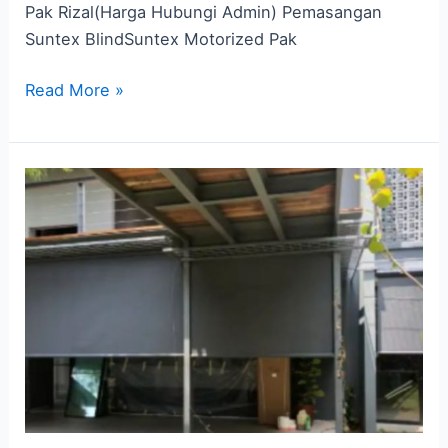
Pak Rizal(Harga Hubungi Admin) Pemasangan
Suntex BlindSuntex Motorized Pak
Read More »
Tirai
Outdoor
Lombok
di
Elprima,
Upgrade
Sekarang!