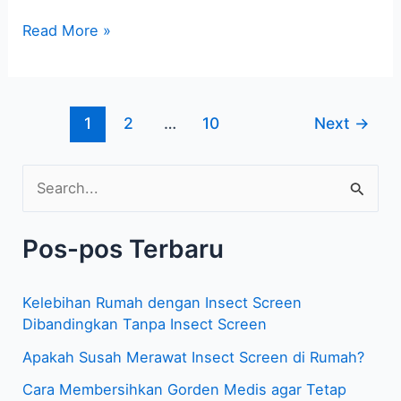
Read More »
1
2
…
10
Next
→
C
a
Pos-pos Terbaru
r
i
Kelebihan Rumah dengan Insect Screen
u
Dibandingkan Tanpa Insect Screen
n
Apakah Susah Merawat Insect Screen di Rumah?
t
Cara Membersihkan Gorden Medis agar Tetap
u