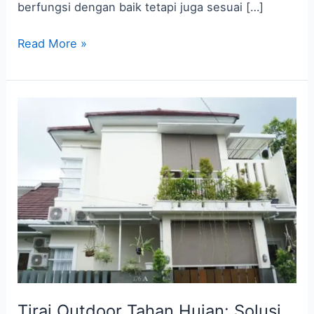
berfungsi dengan baik tetapi juga sesuai […]
Read More »
Tirai
Outdoor
Tahan
Hujan:
Solusi
untuk
Melindungi
Hunian
Tirai Outdoor Tahan Hujan: Solusi