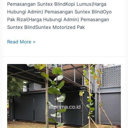
Pemasangan Suntex BlindKopi Lumus(Harga
Hubungi Admin) Pemasangan Suntex BlindOyo
Pak Rizal(Harga Hubungi Admin) Pemasangan
Suntex BlindSuntex Motorized Pak
Read More »
Tirai
Outdoor
Jembrana,
Solusi
Kenyamanan
di
Area
Terbuka