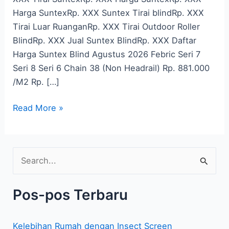
Harga SuntexRp. XXX Suntex Tirai blindRp. XXX
Tirai Luar RuanganRp. XXX Tirai Outdoor Roller
BlindRp. XXX Jual Suntex BlindRp. XXX Daftar
Harga Suntex Blind Agustus 2026 Febric Seri 7
Seri 8 Seri 6 Chain 38 (Non Headrail) Rp. 881.000
/M2 Rp. […]
Read More »
C
a
Pos-pos Terbaru
r
i
Kelebihan Rumah dengan Insect Screen
u