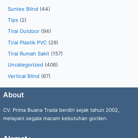
Suntex Blind
(44)
Tips
(2)
Tirai Outdoor
(94)
Tirai Plastik PVC
(29)
Tirai Rumah Sakit
(157)
Uncategorized
(406)
Vertical Blind
(67)
About
CV. Prima Buana Trada berdiri sejak tahun 2002,
melayani segala macam kebutuhan gorden.