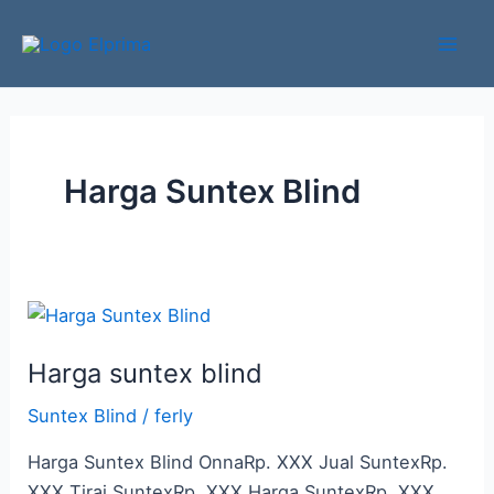
Lewati
Mai
ke
Men
konten
Harga Suntex Blind
Harga
suntex
Harga suntex blind
blind
Suntex Blind
/
ferly
Harga Suntex Blind OnnaRp. XXX Jual SuntexRp.
XXX Tirai SuntexRp. XXX Harga SuntexRp. XXX