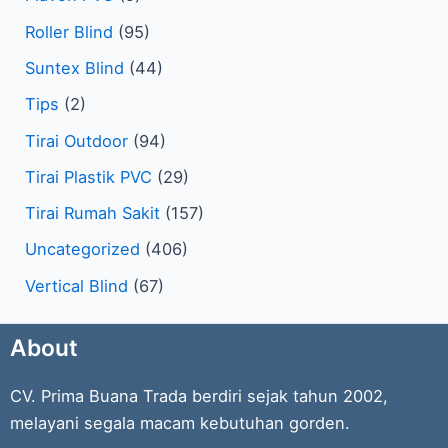
Roller Blind
(95)
Suntex Blind
(44)
Tips
(2)
Tirai Outdoor
(94)
Tirai Plastik PVC
(29)
Tirai Rumah Sakit
(157)
Uncategorized
(406)
Vertical Blind
(67)
About
CV. Prima Buana Trada berdiri sejak tahun 2002,
melayani segala macam kebutuhan gorden.