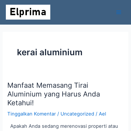
Lewati
Mai
ke
Men
konten
kerai aluminium
Manfaat Memasang Tirai
Manfaat
Memasang
Aluminium yang Harus Anda
Tirai
Ketahui!
Aluminium
Tinggalkan Komentar
/
Uncategorized
/
Ael
yang
Harus
Apakah Anda sedang merenovasi properti atau