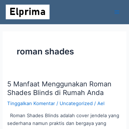
Lewati
Mai
ke
Men
konten
roman shades
5 Manfaat Menggunakan Roman
5
Manfaat
Shades Blinds di Rumah Anda
Menggunakan
Tinggalkan Komentar
/
Uncategorized
/
Ael
Roman
Shades
Roman Shades Blinds adalah cover jendela yang
Blinds
sederhana namun praktis dan bergaya yang