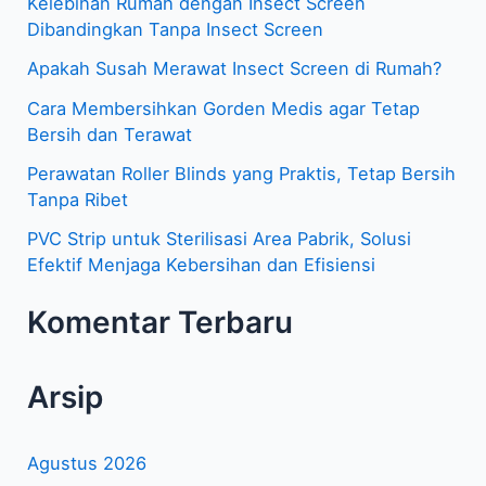
Kelebihan Rumah dengan Insect Screen
u
Dibandingkan Tanpa Insect Screen
n
Apakah Susah Merawat Insect Screen di Rumah?
t
Cara Membersihkan Gorden Medis agar Tetap
u
Bersih dan Terawat
k
Perawatan Roller Blinds yang Praktis, Tetap Bersih
:
Tanpa Ribet
PVC Strip untuk Sterilisasi Area Pabrik, Solusi
Efektif Menjaga Kebersihan dan Efisiensi
Komentar Terbaru
Arsip
Agustus 2026