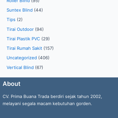
Roller Blind
(95)
Suntex Blind
(44)
Tips
(2)
Tirai Outdoor
(94)
Tirai Plastik PVC
(29)
Tirai Rumah Sakit
(157)
Uncategorized
(406)
Vertical Blind
(67)
About
CV. Prima Buana Trada berdiri sejak tahun 2002,
melayani segala macam kebutuhan gorden.