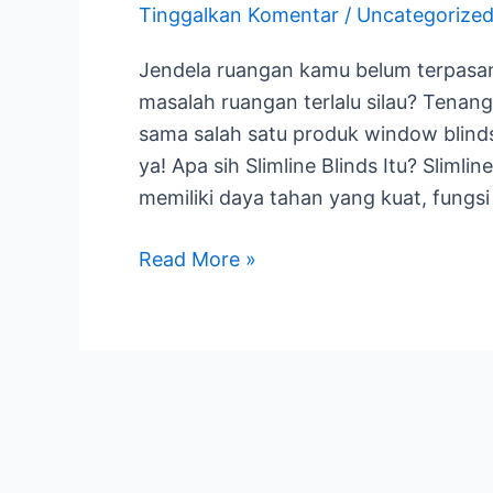
Tinggalkan Komentar
/
Uncategorize
Blinds
Andalan
Jendela ruangan kamu belum terpas
untuk
masalah ruangan terlalu silau? Tenan
Ruangan
sama salah satu produk window blinds y
Kamu!
ya! Apa sih Slimline Blinds Itu? Slimli
memiliki daya tahan yang kuat, fungsi
Read More »