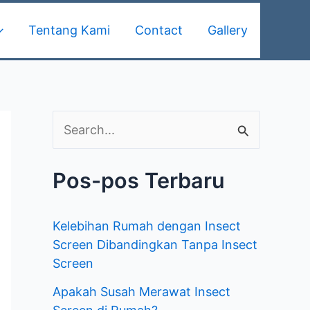
Tentang Kami
Contact
Gallery
C
a
Pos-pos Terbaru
r
i
Kelebihan Rumah dengan Insect
u
Screen Dibandingkan Tanpa Insect
n
Screen
t
Apakah Susah Merawat Insect
u