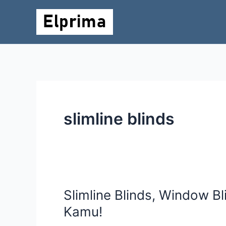
Lewati
ke
konten
slimline blinds
Slimline Blinds, Window B
Slimline
Blinds,
Kamu!
Window