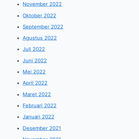
November 2022
Oktober 2022
September 2022
Agustus 2022
Juli 2022
Juni 2022
Mei 2022
April 2022
Maret 2022
Februari 2022
Januari 2022
Desember 2021