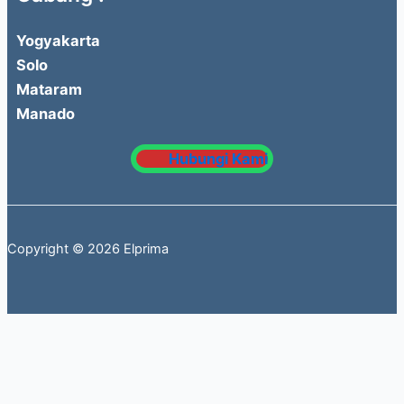
Yogyakarta
Solo
Mataram
Manado
Hubungi Kami
Copyright © 2026 Elprima