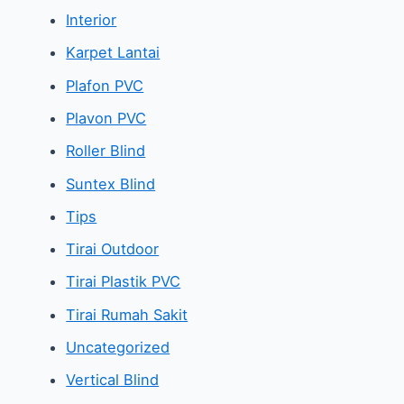
Interior
Karpet Lantai
Plafon PVC
Plavon PVC
Roller Blind
Suntex Blind
Tips
Tirai Outdoor
Tirai Plastik PVC
Tirai Rumah Sakit
Uncategorized
Vertical Blind