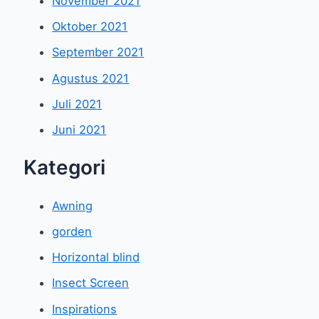
November 2021
Oktober 2021
September 2021
Agustus 2021
Juli 2021
Juni 2021
Kategori
Awning
gorden
Horizontal blind
Insect Screen
Inspirations