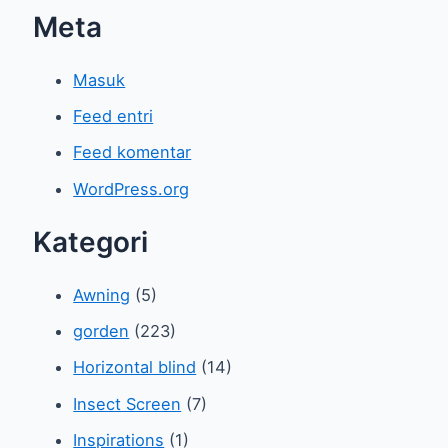
Meta
Masuk
Feed entri
Feed komentar
WordPress.org
Kategori
Awning
(5)
gorden
(223)
Horizontal blind
(14)
Insect Screen
(7)
Inspirations
(1)