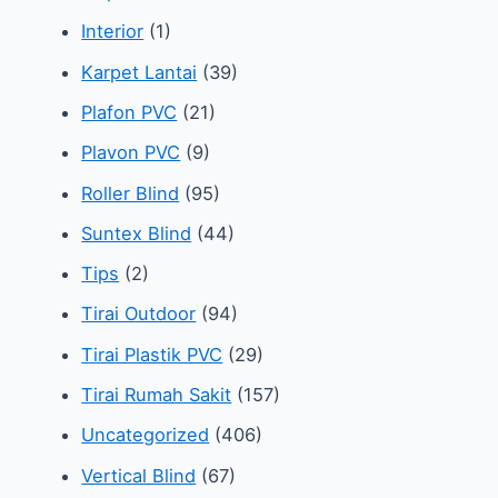
Interior
(1)
Karpet Lantai
(39)
Plafon PVC
(21)
Plavon PVC
(9)
Roller Blind
(95)
Suntex Blind
(44)
Tips
(2)
Tirai Outdoor
(94)
Tirai Plastik PVC
(29)
Tirai Rumah Sakit
(157)
Uncategorized
(406)
Vertical Blind
(67)