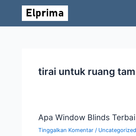
Lewati
ke
konten
tirai untuk ruang ta
Apa Window Blinds Terba
Apa
Window
Tinggalkan Komentar
/
Uncategorize
Blinds