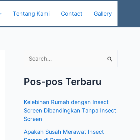
Tentang Kami
Contact
Gallery
C
a
Pos-pos Terbaru
r
i
Kelebihan Rumah dengan Insect
u
Screen Dibandingkan Tanpa Insect
n
Screen
t
Apakah Susah Merawat Insect
u