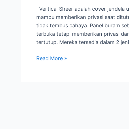
Sheer
Vertical Sheer adalah cover jendela u
dan
mampu memberikan privasi saat ditutu
Apa
tidak tembus cahaya. Panel buram seb
Keunggulannya?
terbuka tetapi memberikan privasi dan 
tertutup. Mereka tersedia dalam 2 jeni
Read More »