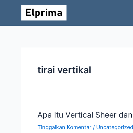
Lewati
ke
konten
tirai vertikal
Apa Itu Vertical Sheer d
Apa
Itu
Tinggalkan Komentar
/
Uncategorize
Vertical