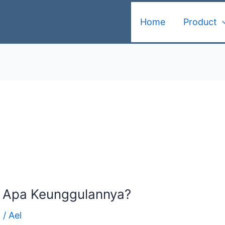
Home
Product
an Apa Keunggulannya?
d
/
Ael