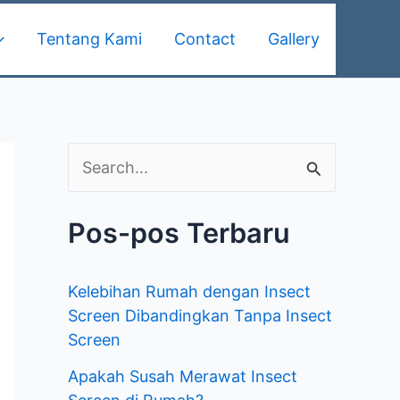
Tentang Kami
Contact
Gallery
C
a
Pos-pos Terbaru
r
i
Kelebihan Rumah dengan Insect
u
Screen Dibandingkan Tanpa Insect
n
Screen
t
Apakah Susah Merawat Insect
u