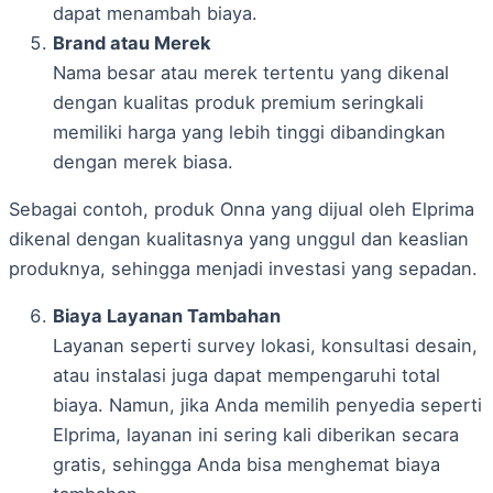
dapat menambah biaya.
Brand atau Merek
Nama besar atau merek tertentu yang dikenal
dengan kualitas produk premium seringkali
memiliki harga yang lebih tinggi dibandingkan
dengan merek biasa.
Sebagai contoh, produk Onna yang dijual oleh Elprima
dikenal dengan kualitasnya yang unggul dan keaslian
produknya, sehingga menjadi investasi yang sepadan.
Biaya Layanan Tambahan
Layanan seperti survey lokasi, konsultasi desain,
atau instalasi juga dapat mempengaruhi total
biaya. Namun, jika Anda memilih penyedia seperti
Elprima, layanan ini sering kali diberikan secara
gratis, sehingga Anda bisa menghemat biaya