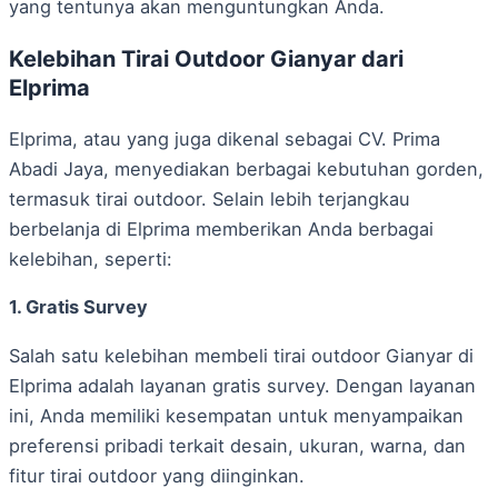
yang tentunya akan menguntungkan Anda.
Kelebihan Tirai Outdoor Gianyar dari
Elprima
Elprima, atau yang juga dikenal sebagai CV. Prima
Abadi Jaya, menyediakan berbagai kebutuhan gorden,
termasuk tirai outdoor. Selain lebih terjangkau
berbelanja di Elprima memberikan Anda berbagai
kelebihan, seperti:
1. Gratis Survey
Salah satu kelebihan membeli tirai outdoor Gianyar di
Elprima adalah layanan gratis survey. Dengan layanan
ini, Anda memiliki kesempatan untuk menyampaikan
preferensi pribadi terkait desain, ukuran, warna, dan
fitur tirai outdoor yang diinginkan.