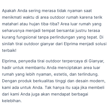
Apakah Anda sering merasa tidak nyaman saat
menikmati waktu di area outdoor rumah karena terik
matahari atau hujan tiba-tiba? Area luar rumah yang
seharusnya menjadi tempat bersantai justru terasa
kurang fungsional tanpa perlindungan yang tepat. Di
sinilah tirai outdoor gianyar dari Elprima menjadi solusi
terbaik!
Elprima, penyedia tirai outdoor terpercaya di Gianyar,
hadir untuk membantu Anda menciptakan area luar
rumah yang lebih nyaman, estetis, dan terlindung.
Dengan produk berkualitas tinggi dan desain modern,
kami ada untuk Anda. Tak hanya itu saja jika membeli
dari kami Anda juga akan mendapat berbagai
kelebihan.