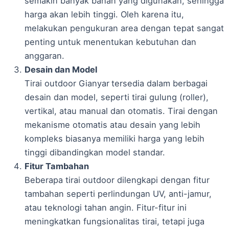
semakin banyak bahan yang digunakan, sehingga
harga akan lebih tinggi. Oleh karena itu,
melakukan pengukuran area dengan tepat sangat
penting untuk menentukan kebutuhan dan
anggaran.
Desain dan Model
Tirai outdoor Gianyar
tersedia dalam berbagai
desain dan model, seperti tirai gulung (roller),
vertikal, atau manual dan otomatis. Tirai dengan
mekanisme otomatis atau desain yang lebih
kompleks biasanya memiliki harga yang lebih
tinggi dibandingkan model standar.
Fitur Tambahan
Beberapa tirai outdoor dilengkapi dengan fitur
tambahan seperti perlindungan UV, anti-jamur,
atau teknologi tahan angin. Fitur-fitur ini
meningkatkan fungsionalitas tirai, tetapi juga