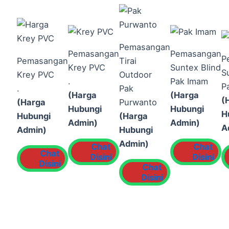
Pemasangan
Pemasangan
Pemasangan
P
Pemasangan
Tirai
Krey PVC
Suntex Blind
S
Krey PVC
Outdoor
.
Pak Imam
P
.
Pak
(Harga
(Harga
(
(Harga
Purwanto
Hubungi
Hubungi
H
Hubungi
(Harga
Admin)
Admin)
A
Admin)
Hubungi
Admin)
Chat
Chat
Chat
Disini
Disini
Disini
Chat
Disini