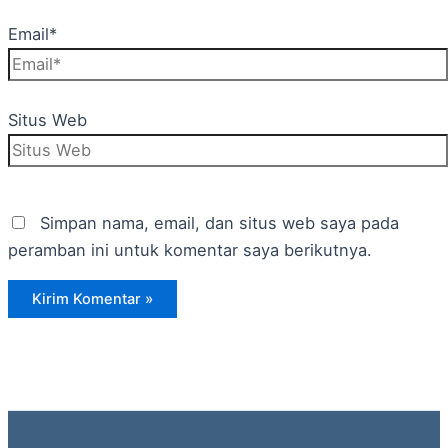
Email*
Situs Web
Simpan nama, email, dan situs web saya pada
peramban ini untuk komentar saya berikutnya.