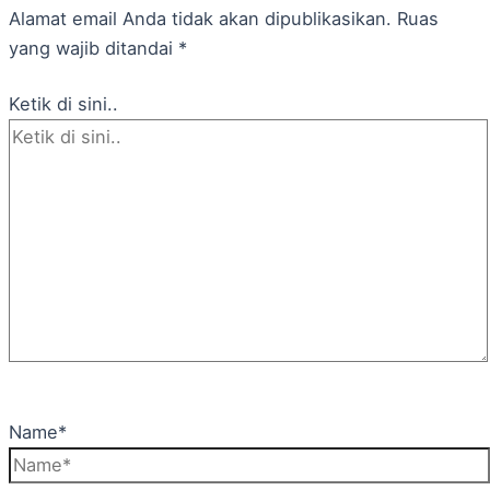
Alamat email Anda tidak akan dipublikasikan.
Ruas
yang wajib ditandai
*
Ketik di sini..
Name*