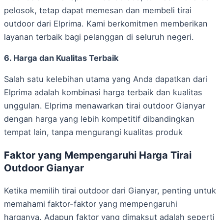
pelosok, tetap dapat memesan dan membeli tirai
outdoor dari Elprima. Kami berkomitmen memberikan
layanan terbaik bagi pelanggan di seluruh negeri.
6. Harga dan Kualitas Terbaik
Salah satu kelebihan utama yang Anda dapatkan dari
Elprima adalah kombinasi harga terbaik dan kualitas
unggulan. Elprima menawarkan tirai outdoor Gianyar
dengan harga yang lebih kompetitif dibandingkan
tempat lain, tanpa mengurangi kualitas produk
Faktor yang Mempengaruhi Harga Tirai
Outdoor Gianyar
Ketika memilih tirai outdoor dari Gianyar, penting untuk
memahami faktor-faktor yang mempengaruhi
harganya. Adapun faktor yang dimaksut adalah seperti