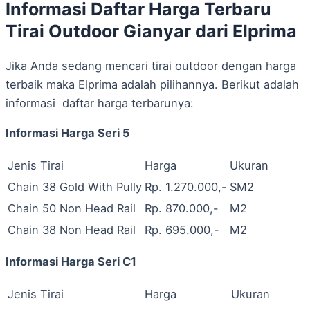
Informasi Daftar Harga Terbaru
Tirai Outdoor Gianyar dari Elprima
Jika Anda sedang mencari tirai outdoor dengan harga
terbaik maka Elprima adalah pilihannya. Berikut adalah
informasi daftar harga terbarunya:
Informasi Harga Seri 5
Jenis Tirai
Harga
Ukuran
Chain 38 Gold With Pully
Rp. 1.270.000,-
SM2
Chain 50 Non Head Rail
Rp. 870.000,-
M2
Chain 38 Non Head Rail
Rp. 695.000,-
M2
Informasi Harga Seri C1
Jenis Tirai
Harga
Ukuran