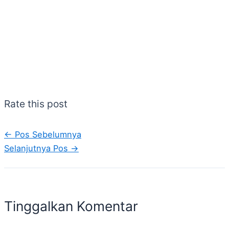
Rate this post
←
Pos Sebelumnya
Selanjutnya Pos
→
Tinggalkan Komentar