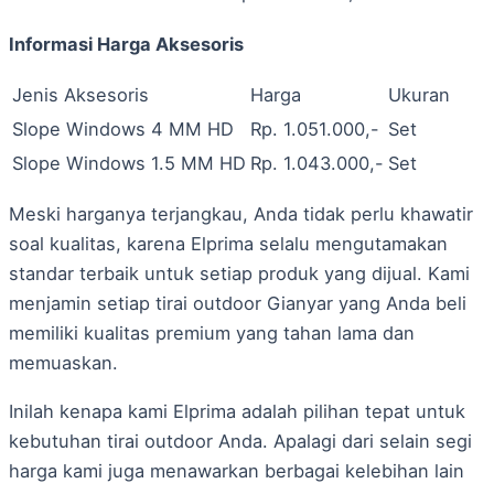
Informasi Harga Aksesoris
Jenis Aksesoris
Harga
Ukuran
Slope Windows 4 MM HD
Rp. 1.051.000,-
Set
Slope Windows 1.5 MM HD
Rp. 1.043.000,-
Set
Meski harganya terjangkau, Anda tidak perlu khawatir
soal kualitas, karena Elprima selalu mengutamakan
standar terbaik untuk setiap produk yang dijual. Kami
menjamin setiap tirai outdoor Gianyar yang Anda beli
memiliki kualitas premium yang tahan lama dan
memuaskan.
Inilah kenapa kami Elprima adalah pilihan tepat untuk
kebutuhan tirai outdoor Anda. Apalagi dari selain segi
harga kami juga menawarkan berbagai kelebihan lain