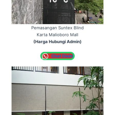
Pemasangan Suntex Blind
Karta Malioboro Mall
(Harga Hubungi Admin)
Chat Disini