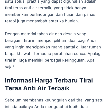
satu solusi praktis yang dapat digunakan adalah
tirai teras anti air terbaik, yang tidak hanya
memberikan perlindungan dari hujan dan panas
tetapi juga menambah estetika hunian.
Dengan material tahan air dan desain yang
beragam, tirai ini menjadi pilihan ideal bagi Anda
yang ingin menciptakan ruang santai di luar rumah
tanpa khawatir terhadap perubahan cuaca. Apalagi
tirai ini juga memiliki berbagai keunggulan, Apa
saja?
Informasi Harga Terbaru Tirai
Teras Anti Air
Terbaik
Sebelum membahas keunggulan dari tirai yang satu
ini ada baiknya Anda mengetahui lebih dulu