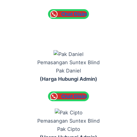
Chat Disini
Pemasangan Suntex Blind
Pak Daniel
(Harga Hubungi Admin)
Chat Disini
Pemasangan Suntex Blind
Pak Cipto