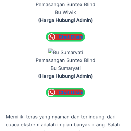
Pemasangan Suntex Blind
Bu Wiwik
(Harga Hubungi Admin)
Chat Disini
Pemasangan Suntex Blind
Bu Sumaryati
(Harga Hubungi Admin)
Chat Disini
Memiliki teras yang nyaman dan terlindungi dari
cuaca ekstrem adalah impian banyak orang. Salah