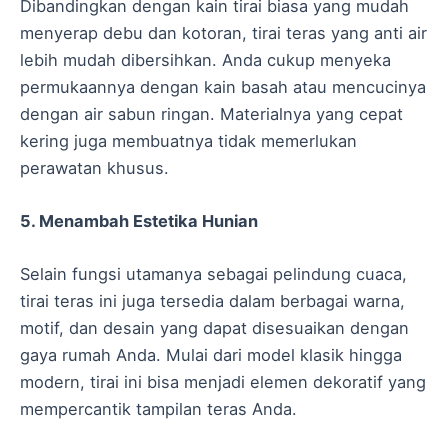
Dibandingkan dengan kain tirai biasa yang mudah
menyerap debu dan kotoran, tirai teras yang anti air
lebih mudah dibersihkan. Anda cukup menyeka
permukaannya dengan kain basah atau mencucinya
dengan air sabun ringan. Materialnya yang cepat
kering juga membuatnya tidak memerlukan
perawatan khusus.
5. Menambah Estetika Hunian
Selain fungsi utamanya sebagai pelindung cuaca,
tirai teras ini juga tersedia dalam berbagai warna,
motif, dan desain yang dapat disesuaikan dengan
gaya rumah Anda. Mulai dari model klasik hingga
modern, tirai ini bisa menjadi elemen dekoratif yang
mempercantik tampilan teras Anda.