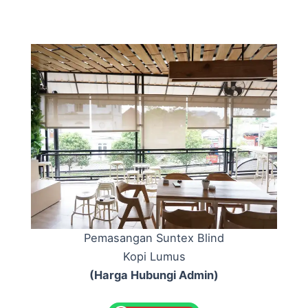
Pemasangan Suntex Blind
Kopi Lumus
(Harga Hubungi Admin)