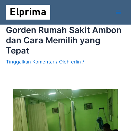
Lewati
Mai
ke
Men
konten
Gorden Rumah Sakit Ambon
dan Cara Memilih yang
Tepat
Tinggalkan Komentar
/ Oleh
erlin
/