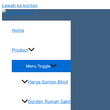
Lewati ke konten
Home
Product
Menu Toggle
Harga Suntex Blind
Gorden Rumah Sakit