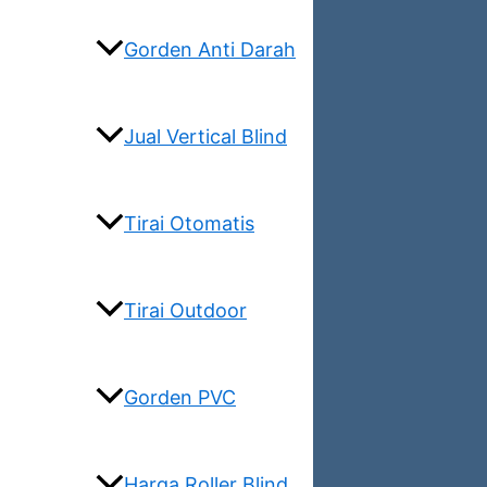
Gorden Anti Darah
Jual Vertical Blind
Tirai Otomatis
Tirai Outdoor
Gorden PVC
Harga Roller Blind