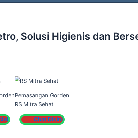
o, Solusi Higienis dan Berse
orden
Pemasangan Gorden
RS Mitra Sehat
sini
Chat Disini