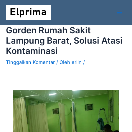
Lewati
Mai
ke
Men
konten
Gorden Rumah Sakit
Lampung Barat, Solusi Atasi
Kontaminasi
Tinggalkan Komentar
/ Oleh
erlin
/