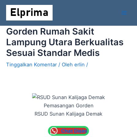
Lewati
Mai
ke
Men
konten
Gorden Rumah Sakit
Lampung Utara Berkualitas
Sesuai Standar Medis
Tinggalkan Komentar
/ Oleh
erlin
/
Pemasangan Gorden
RSUD Sunan Kalijaga Demak
Chat Disini