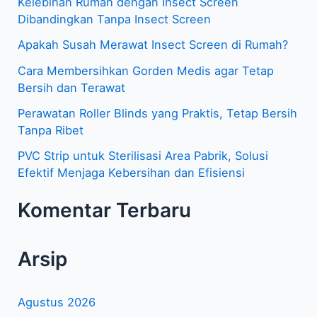
Kelebihan Rumah dengan Insect Screen
u
Dibandingkan Tanpa Insect Screen
n
Apakah Susah Merawat Insect Screen di Rumah?
t
Cara Membersihkan Gorden Medis agar Tetap
u
Bersih dan Terawat
k
Perawatan Roller Blinds yang Praktis, Tetap Bersih
:
Tanpa Ribet
PVC Strip untuk Sterilisasi Area Pabrik, Solusi
Efektif Menjaga Kebersihan dan Efisiensi
Komentar Terbaru
Arsip
Agustus 2026