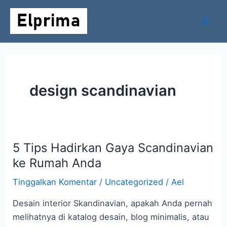
Lewati
Mai
ke
Men
konten
design scandinavian
5 Tips Hadirkan Gaya Scandinavian
5
Tips
ke Rumah Anda
Hadirkan
Tinggalkan Komentar
/
Uncategorized
/
Ael
Gaya
Scandinavian
Desain interior Skandinavian, apakah Anda pernah
ke
melihatnya di katalog desain, blog minimalis, atau