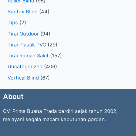
Roller Blind
(95)
Suntex Blind
(44)
Tips
(2)
Tirai Outdoor
(94)
Tirai Plastik PVC
(29)
Tirai Rumah Sakit
(157)
Uncategorized
(406)
Vertical Blind
(67)
About
CV. Prima Buana Trada berdiri sejak tahun 2002,
melayani segala macam kebutuhan gorden.