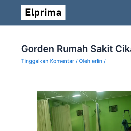
Lewati
ke
konten
Gorden Rumah Sakit Cik
Tinggalkan Komentar
/ Oleh
erlin
/