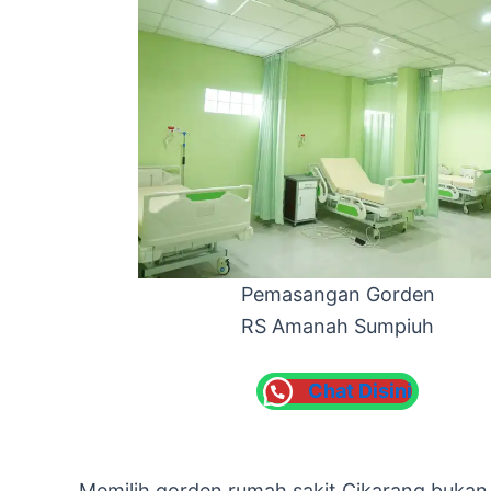
Pemasangan Gorden
RS Amanah Sumpiuh
Chat Disini
Memilih gorden rumah sakit Cikarang bukan 