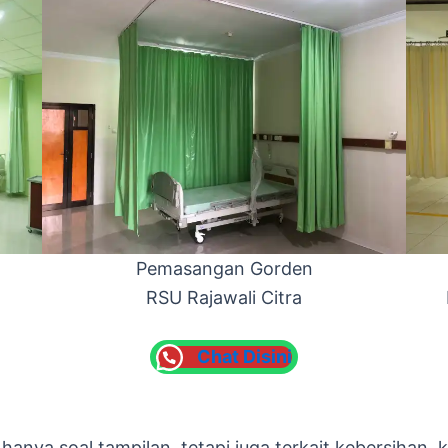
Pemasangan Gorden
RSU Rajawali Citra
Chat Disini
hanya soal tampilan, tetapi juga terkait kebersiha