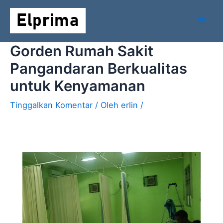
Lewati
Mai
ke
Men
konten
Gorden Rumah Sakit
Pangandaran Berkualitas
untuk Kenyamanan
Tinggalkan Komentar
/ Oleh
erlin
/